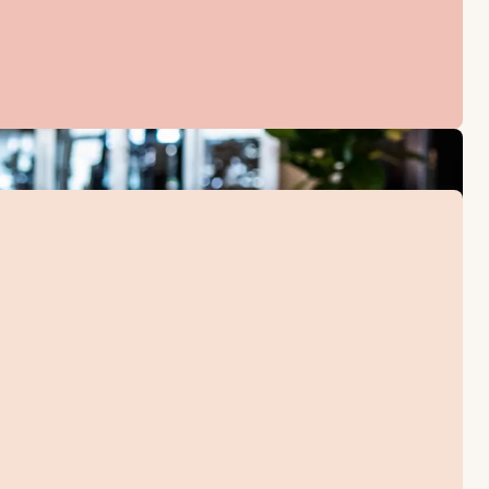
d toilet og bruser. Her fra toppen af hotellet er du på førs