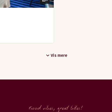
Vis mere
Good vibes, great bites!