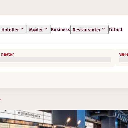
Business
Tilbud
Hoteller
Møder
Restauranter
 nætter
Være
r