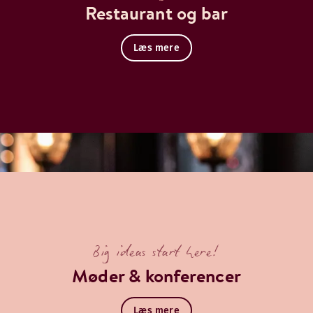
Restaurant og bar
Læs mere
Big ideas start here!
Møder & konferencer
Læs mere