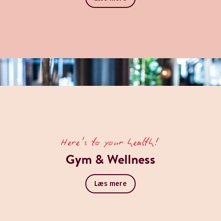
Here's to your health!
Gym & Wellness
Læs mere
elset har to separate badeværelser, ét med badekar og ét me