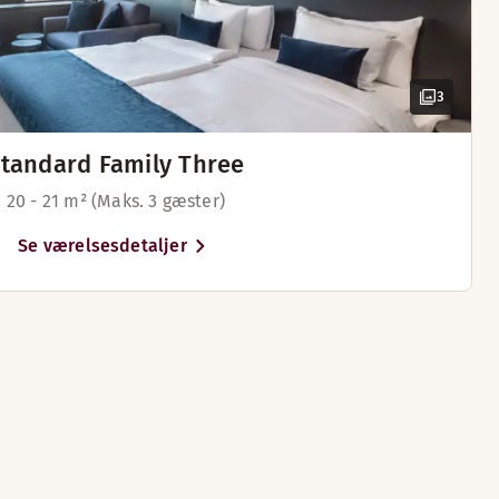
lig på nogle værelser)
3
g på nogle værelser)
tandard Family Three
20 - 21 m² (Maks. 3 gæster)
Se værelsesdetaljer