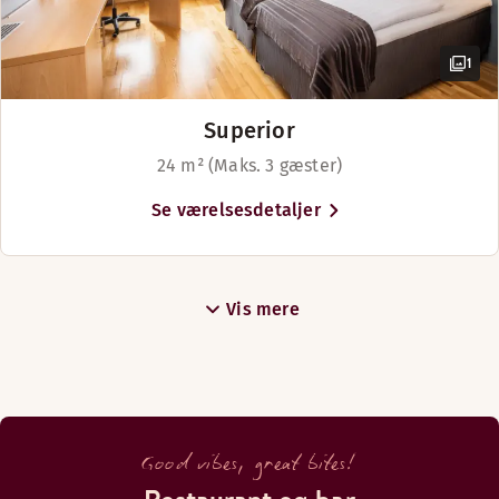
1
Superior
24 m² (Maks. 3 gæster)
Se værelsesdetaljer
Vis mere
Good vibes, great bites!