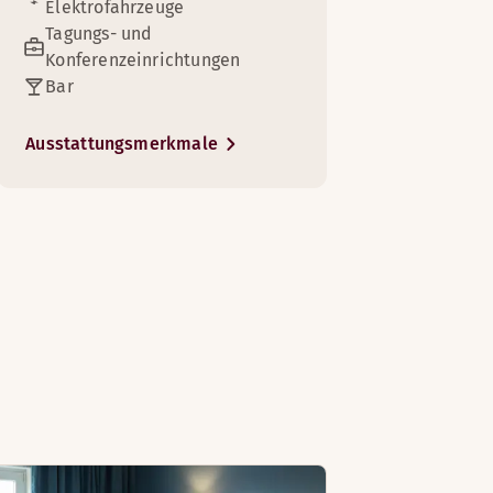
Elektrofahrzeuge
Tagungs- und
Konferenzeinrichtungen
Bar
Ausstattungsmerkmale
1
5
lafen. Das Zimmer ist perfekt für 3 Personen.
h zur Verfügung, damit Sie bei Bedarf arbeiten können.
ze-Bett lädt zum Entspannen ein und bietet erholsame Nacht