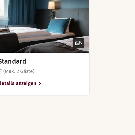
rett
ee/Tee
ee
5
Standard
² (Max. 2 Gäste)
etails anzeigen
 zum Arbeiten. Sie müssen auch nicht um die Fernbedienung 
Kleiderschrank
Laptopsafe