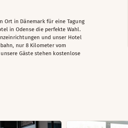
n Ort in Dänemark für eine Tagung
tel in Odense die perfekte Wahl.
enzeinrichtungen und unser Hotel
obahn, nur 8 Kilometer vom
 unsere Gäste stehen kostenlose
m Sessel entspannen und in unseren bequemen Betten gut sch
uf dem Sessel bequem. In dem Zimmer steht ein Schreibtisc
Pflegeprodukte
els köstliche Speisen.
gut ausgestatteten King Superior Zimmer. Das große King-si
Bügeleisen und Bügelbrett