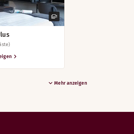
1
en kurzen Aufenthalt in Odense benötigen. Bei uns übernacht
lus
äste)
amilie in unserem kleinen Familienzimmer mit 15 m² entspan
eigen
days)
Mehr anzeigen