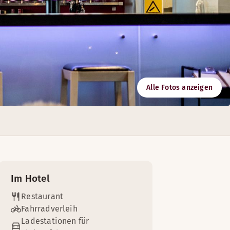
Alle Fotos anzeigen
folgen.
tung und Platz für bis zu 200 Teilnehmer bieten.
Im Hotel
Restaurant
Fahrradverleih
Ladestationen für