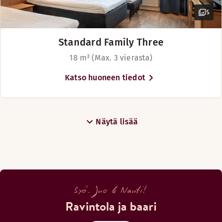
5
Standard Family Three
18 m² (Max. 3 vierasta)
Katso huoneen tiedot
Näytä lisää
Syö. Juo & Nauti!
Ravintola ja baari