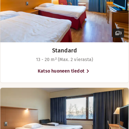
Aukioloajat
BAARI
Maanantai-Sunnuntai: 09:00-02:00
3
Standard
13 - 20 m² (Max. 2 vierasta)
Katso huoneen tiedot