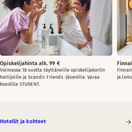
Opiskelijahinta alk. 99 €
Finnai
Voimassa 18 vuotta täyttäneille opiskelijakortin
Finnai
haltijoille ja Scandic Friends -jäsenille. Varaa
ja lom
koodilla STUDENT.
Hotellit ja kohteet