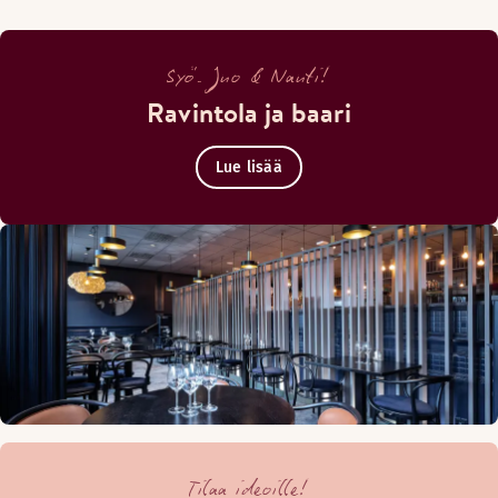
Syö. Juo & Nauti!
Ravintola ja baari
Lue lisää
Tilaa ideoille!