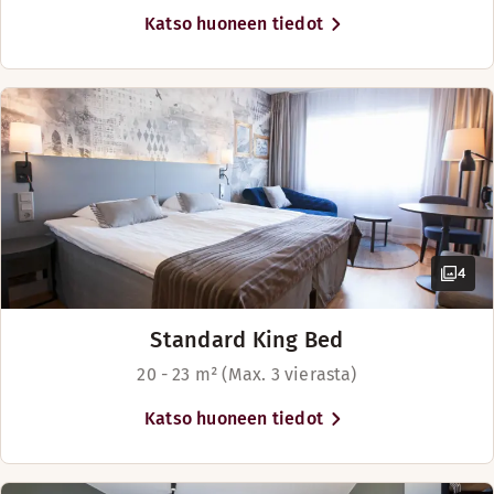
Pimennysverhot
Katso huoneen tiedot
Meikkipeili
Näytä lisää
Vuodevaihtoehdot
Saatavilla rajoitetusti
Vuoteet enintään 4 henkilölle
4
Standard King Bed
20 - 23 m² (Max. 3 vierasta)
Katso huoneen tiedot