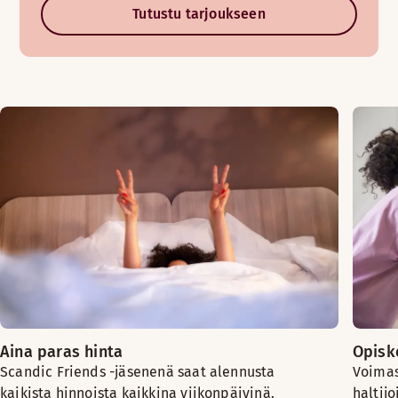
Tutustu tarjoukseen
Aina paras hinta
Opiske
Scandic Friends -jäsenenä saat alennusta
Voimas
kaikista hinnoista kaikkina viikonpäivinä.
haltijo