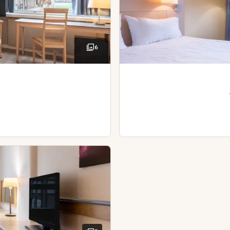
Silitysrauta ja -lauta
Vedenkeitin ja kahvia/teetä
araa pöytä
Kylpytakit
Kirjoituspöytä ja tuoli
6
Hiustenkuivaaja