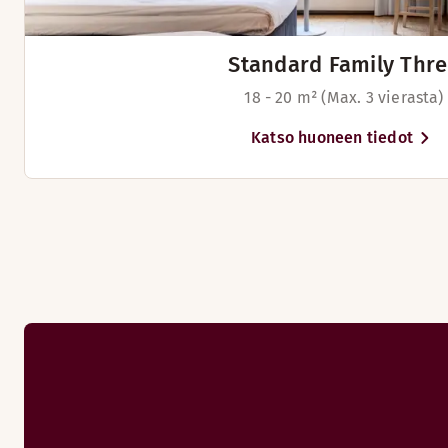
Uimaranta (0-1 km)
Standard Family Thr
Kahvia – osta vastaanotosta
18 - 20 m² (Max. 3 vierasta)
Katso huoneen tiedot