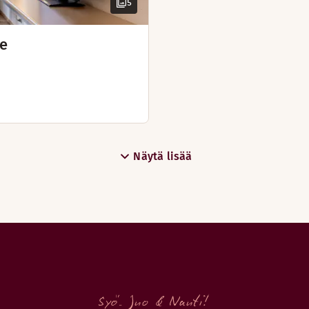
5
ee
Näytä lisää
Syö. Juo & Nauti!