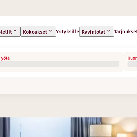
Yrityksille
Tarjoukse
tellit
Kokoukset
Ravintolat
 yötä
Huon