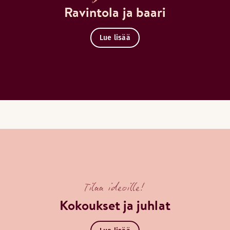
Ravintola ja baari
Lue lisää
Tilaa ideoille!
Kokoukset ja juhlat