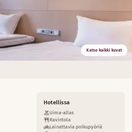
Katso kaikki kuvat
n makuun!
Hotellissa
Uima-allas
Ravintola
Lainattavia polkupyöriä