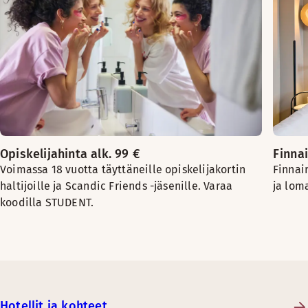
Opiskelijahinta alk. 99 €
Finnai
Voimassa 18 vuotta täyttäneille opiskelijakortin
Finnai
haltijoille ja Scandic Friends -jäsenille. Varaa
ja lom
koodilla STUDENT.
Hotellit ja kohteet