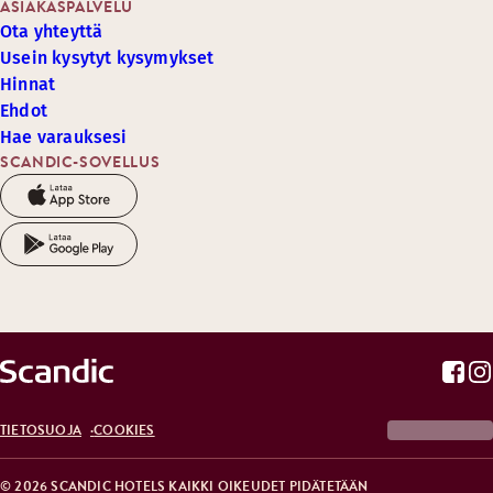
ASIAKASPALVELU
Ota yhteyttä
Usein kysytyt kysymykset
Hinnat
Ehdot
Hae varauksesi
SCANDIC-SOVELLUS
TIETOSUOJA
COOKIES
© 2026 SCANDIC HOTELS KAIKKI OIKEUDET PIDÄTETÄÄN