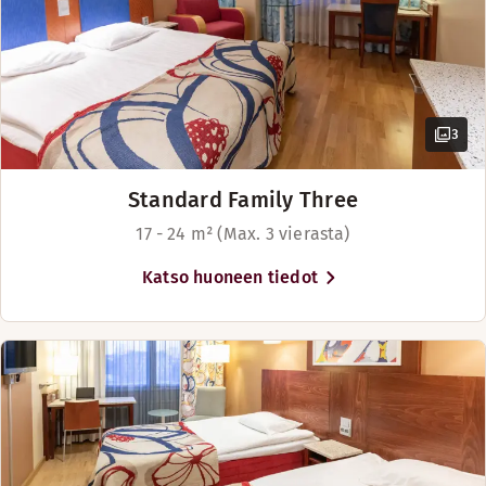
Aulabaari
3
Standard Family Three
17 - 24 m² (Max. 3 vierasta)
Katso huoneen tiedot
Hotellin aulabaarissa voit nauttia virkistäviä juomia ja ost