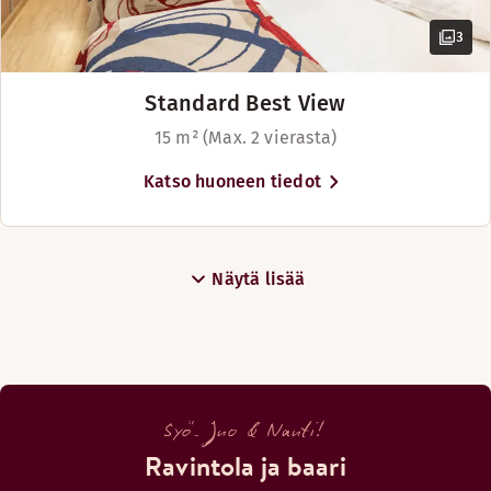
Aukioloajat
3
BAARI
Standard Best View
Maanantai-Sunnuntai: 09:00-02:00
15 m² (Max. 2 vierasta)
Katso huoneen tiedot
Näytä lisää
Syö. Juo & Nauti!
Ravintola ja baari