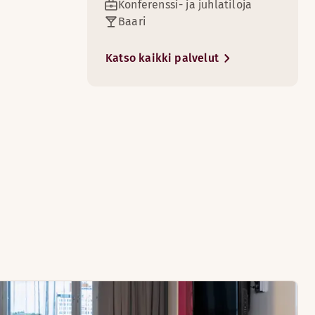
Konferenssi- ja juhlatiloja
Baari
6
Katso kaikki palvelut
akit.
14
7
neen omassa saunassa.
eämpi vuode ja kylpytakit.