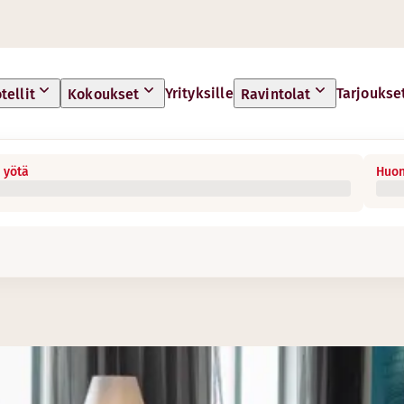
Yrityksille
Tarjoukse
tellit
Kokoukset
Ravintolat
 yötä
Huon