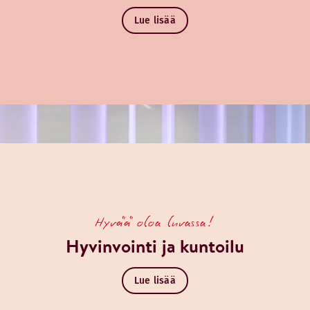
Lue lisää
Hyvää oloa luvassa!
Hyvinvointi ja kuntoilu
Lue lisää