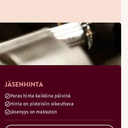
JÄSENHINTA
Paras hinta kaikkina päivinä
Hinta on pisteisiin oikeuttava
Jäsenyys on maksuton