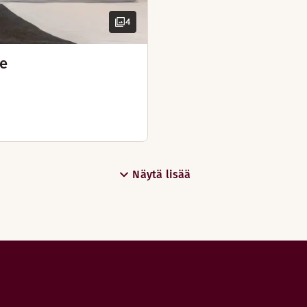
4
ee
Näytä lisää