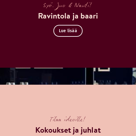
Syö. Juo & Nauti!
Ravintola ja baari
Lue lisää
Tilaa ideoille!
Kokoukset ja juhlat