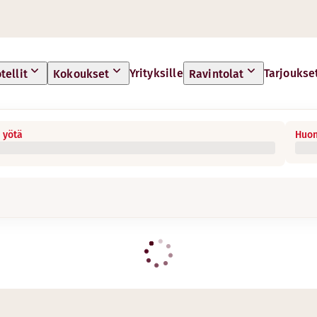
Yrityksille
Tarjoukse
tellit
Kokoukset
Ravintolat
 yötä
Huon