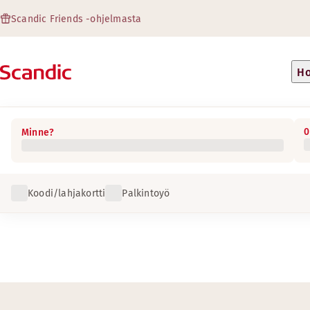
Scandic Friends -ohjelmasta
Ho
0
Minne?
Koodi/lahjakortti
Palkintoyö