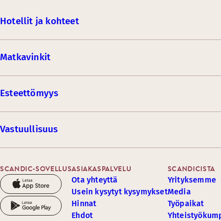
Hotellit ja kohteet
Matkavinkit
Esteettömyys
Vastuullisuus
SCANDIC-SOVELLUS
ASIAKASPALVELU
SCANDICISTA
Ota yhteyttä
Yrityksemme
Usein kysytyt kysymykset
Media
Hinnat
Työpaikat
Ehdot
Yhteistyöku