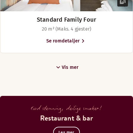
1
Standard Family Four
20 m² (Maks. 4 gjester)
Se romdetaljer
Vis mer
God stemning, deilige smaker!
Restaurant & bar
Les mer