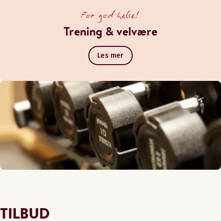
For god helse!
Trening & velvære
Les mer
TILBUD