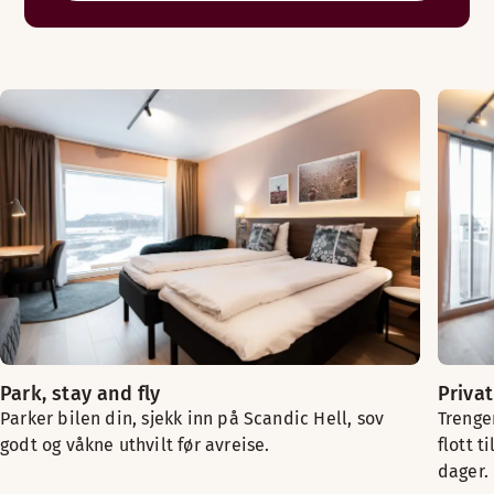
Park, stay and fly
Priva
Parker bilen din, sjekk inn på Scandic Hell, sov
Trenger
godt og våkne uthvilt før avreise.
flott t
dager.