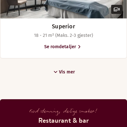
8
MIDDAG
Superior
Mandag-Lørdag: 18:00-22:00
18 - 21 m² (Maks. 2-3 gjester)
Søndag: Stengt
Se romdetaljer
BAR
Mandag-Lørdag: 17:00-23:00
Vis mer
Søndag: Stengt
God stemning, deilige smaker!
Restaurant & bar