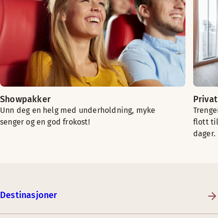
Showpakker
Priva
Unn deg en helg med underholdning, myke
Trenger
senger og en god frokost!
flott t
dager.
Destinasjoner