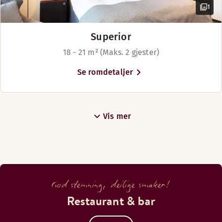
1
Superior
18 - 21 m² (Maks. 2 gjester)
Se romdetaljer
Vis mer
God stemning, deilige smaker!
Restaurant & bar