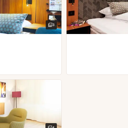
Skrivebord og stol
Hårføner
3
4