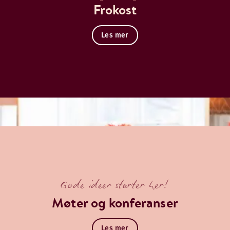
Frokost
Les mer
Gode ideer starter her!
Møter og konferanser
Les mer