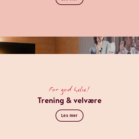
For god helse!
Trening & velvære
Les mer