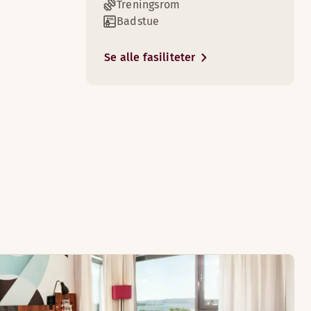
Treningsrom
Badstue
Se alle fasiliteter
3
om har sittegrupper.