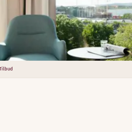
)
 Vi har 11 (12) forskjellige konferanserom med alt av teknisk 
Tilbud
)
4
3
2