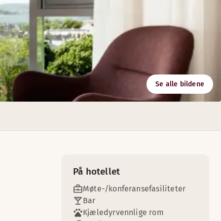
Se alle bildene
utstyr du behøver til møtet. Alle møterom har trådløst interne
På hotellet
Møte-/konferansefasiliteter
Bar
Kjæledyrvennlige rom