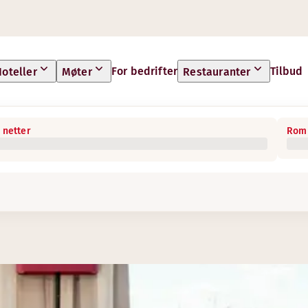
For bedrifter
Tilbud
oteller
Møter
Restauranter
 netter
Rom 