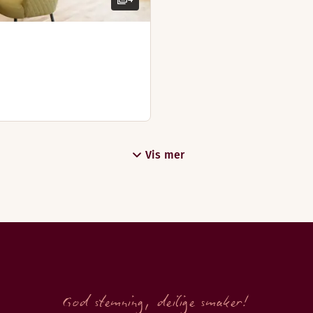
Vis mer
God stemning, deilige smaker!