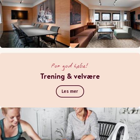
For god helse!
Trening & velvære
Les mer