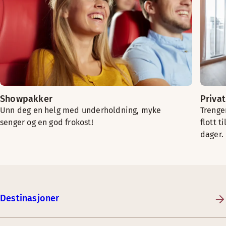
Showpakker
Priva
Unn deg en helg med underholdning, myke
Trenger
senger og en god frokost!
flott t
dager.
Destinasjoner