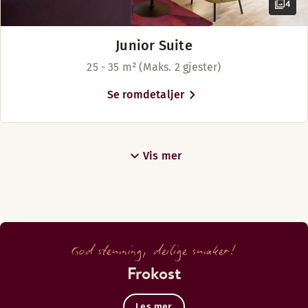
4
Junior Suite
25 - 35 m² (Maks. 2 gjester)
Se romdetaljer
Vis mer
God stemning, deilige smaker!
Frokost
Les mer