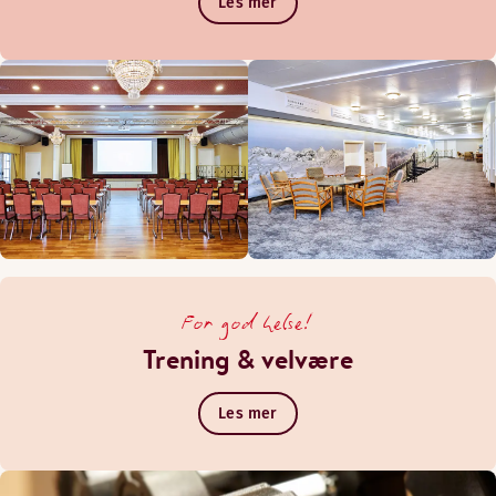
Les mer
For god helse!
Trening & velvære
Les mer