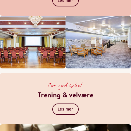
Les mer
For god helse!
Trening & velvære
Les mer