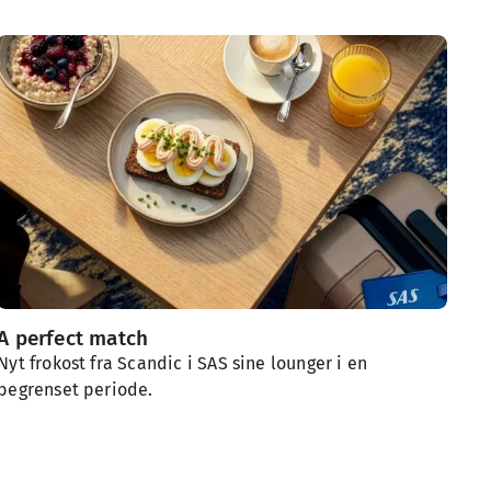
A perfect match
Bo
Nyt frokost fra Scandic i SAS sine lounger i en
Pla
begrenset periode.
San