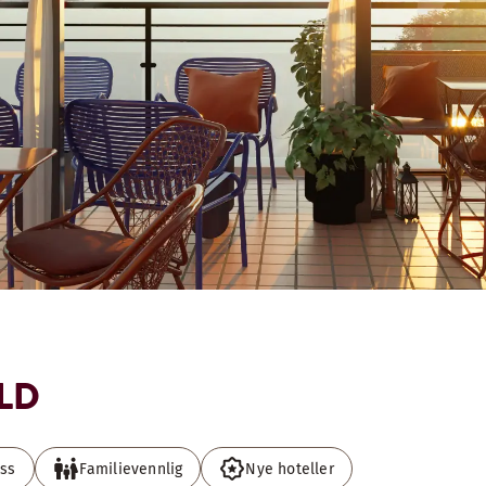
LD
ss
Familievennlig
Nye hoteller