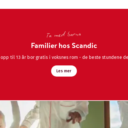
Ta med barna
Familier hos Scandic
 opp til 13 år bor gratis i voksnes rom - de beste stundene d
Les mer