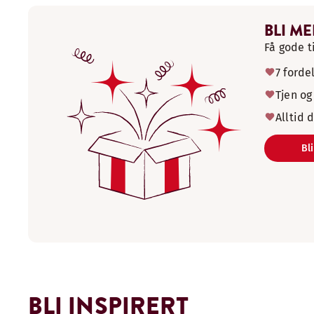
BLI M
Få gode t
7 forde
Tjen og
Alltid 
Bl
BLI INSPIRERT