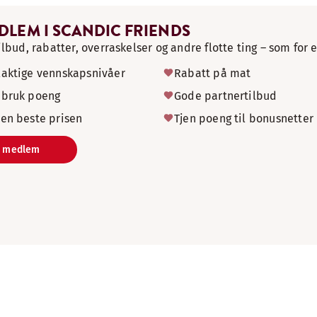
EDLEM I SCANDIC FRIENDS
ilbud, rabatter, overraskelser og andre flotte ting – som fo
laktige vennskapsnivåer
Rabatt på mat
 bruk poeng
Gode partnertilbud
den beste prisen
Tjen poeng til bonusnetter
i medlem