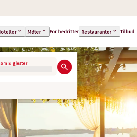
For bedrifter
Tilbud
oteller
Møter
Restauranter
Rom & gjester