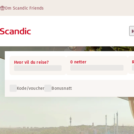
Om Scandic Friends
H
0 netter
Hvor vil du reise?
Kode/voucher
Bonusnatt