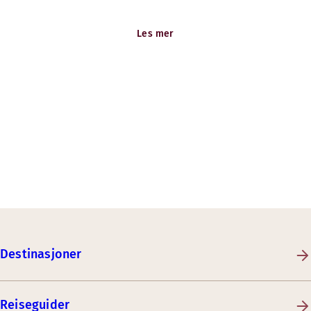
ledige stillinger og karrieremuligheter her.
Les mer
Destinasjoner
Reiseguider