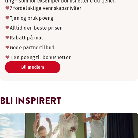
ting – som for eksempel bonusnettene du tjener.
7 fordelaktige vennskapsnivåer
Tjen og bruk poeng
Alltid den beste prisen
Rabatt på mat
Gode partnertilbud
Tjen poeng til bonusnetter
Bli medlem
BLI INSPIRERT