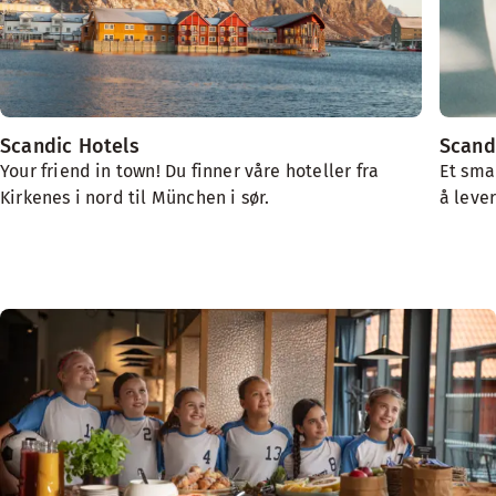
Scandic Hotels
Scand
Your friend in town! Du finner våre hoteller fra
Et sma
Kirkenes i nord til München i sør.
å lever