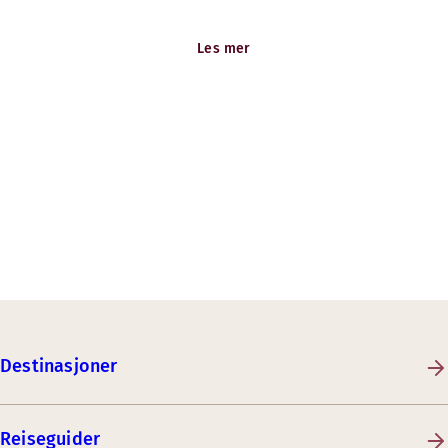
ledige stillinger og karrieremuligheter her.
Les mer
Destinasjoner
Reiseguider