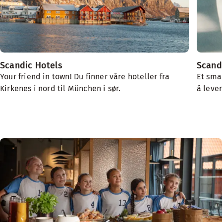
Scandic Hotels
Scand
Your friend in town! Du finner våre hoteller fra
Et sma
Kirkenes i nord til München i sør.
å lever