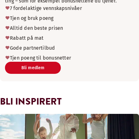
ting – som for eksempel bonusnettene du tjener.
7 fordelaktige vennskapsnivåer
Tjen og bruk poeng
Alltid den beste prisen
Rabatt på mat
Gode partnertilbud
Tjen poeng til bonusnetter
Bli medlem
BLI INSPIRERT