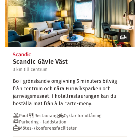
6
Scandic Gävle Väst
3 km till centrum
Bo i grönskande omgivning 5 minuters bilväg
från centrum och nära Furuviksparken och
järnvägsmuseet. I hotellrestaurangen kan du
beställa mat från à la carte-meny.
Pool
Restaurang
Cyklar för utlåning
Parkering - laddstation
Mötes-/konferensfaciliteter