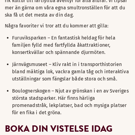
rik kultur till fartfyllda äventyr för alla åldrar. Vi tipsar
mer än gärna om våra egna smultronställen för att du
ska få ut det mesta av din dag.
Några favoriter vi tror att du kommer att gilla:
Furuviksparken – En fantastisk heldag för hela
familjen fylld med fartfyllda åkattraktioner,
konsertkvällar och spännande djurmöten.
Järnvägsmuseet – Kliv rakt in i transporthistorien
bland mäktiga lok, vackra gamla tåg och interaktiva
utställningar som fängslar både stora och små.
Boulognerskogen – Njut av grönskan i en av Sveriges
största stadsparker. Här finns härliga
promenadstråk, lekplatser, bad och mysiga platser
för en fika i det gröna.
BOKA DIN VISTELSE IDAG