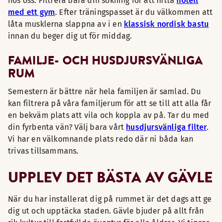
hos oss. Filtrera bara din sökning för att hitta
hotell
med ett gym
. Efter träningspasset är du välkommen att
låta musklerna slappna av i en
klassisk nordisk bastu
innan du beger dig ut för middag.
FAMILJE- OCH HUSDJURSVÄNLIGA
RUM
Semestern är bättre när hela familjen är samlad. Du
kan filtrera på våra familjerum för att se till att alla får
en bekväm plats att vila och koppla av på. Tar du med
din fyrbenta vän? Välj bara vårt
husdjursvänliga filter
.
Vi har en välkomnande plats redo där ni båda kan
trivas tillsammans.
UPPLEV DET BÄSTA AV GÄVLE
När du har installerat dig på rummet är det dags att ge
dig ut och upptäcka staden. Gävle bjuder på allt från