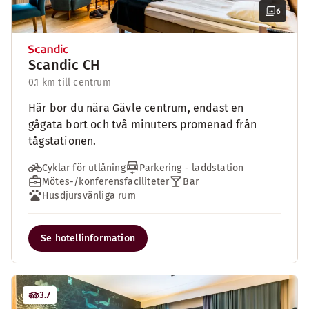
6
Scandic CH
0.1 km till centrum
Här bor du nära Gävle centrum, endast en
gågata bort och två minuters promenad från
tågstationen.
Cyklar för utlåning
Parkering - laddstation
Mötes-/konferensfaciliteter
Bar
Husdjursvänliga rum
Se hotellinformation
3.7