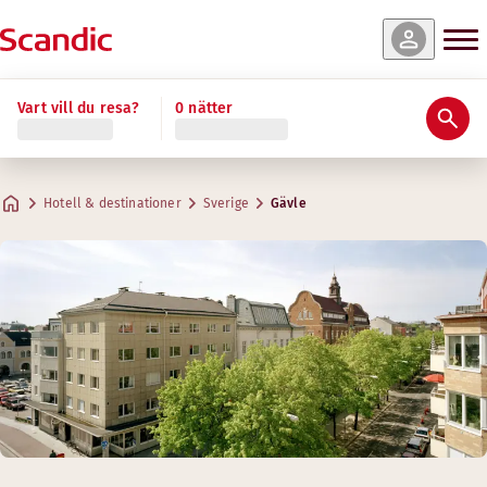
Vart vill du resa?
0 nätter
Hotell & destinationer
Sverige
Gävle