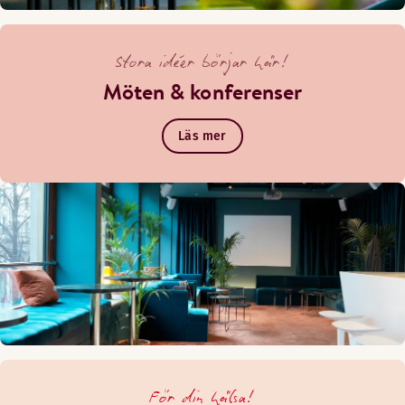
Stora idéer börjar här!
Möten & konferenser
Läs mer
För din hälsa!