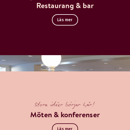
Restaurang & bar
Läs mer
Stora idéer börjar här!
Möten & konferenser
Läs mer