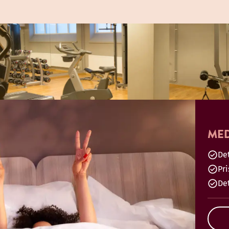
MED
Det
Pr
De