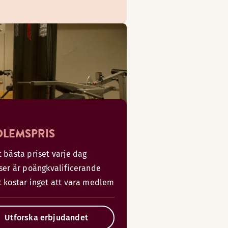
LEMSPRIS
 bästa priset varje dag
iser är poängkvalificerande
t kostar inget att vara medlem
Utforska erbjudandet