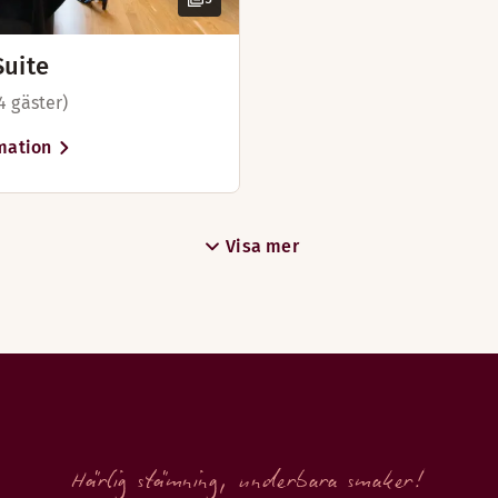
Suite
4 gäster)
mation
Visa mer
Härlig stämning, underbara smaker!