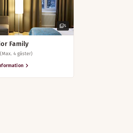
5
ior Family
 (Max. 4 gäster)
nformation