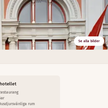
Se alla bilder
 Välkommen att boka bord.
hotellet
Restaurang
Bar
Husdjursvänliga rum