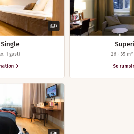
3
Single
Super
x. 1 gäst)
26 - 35 m²
mation
Se rumsi
5