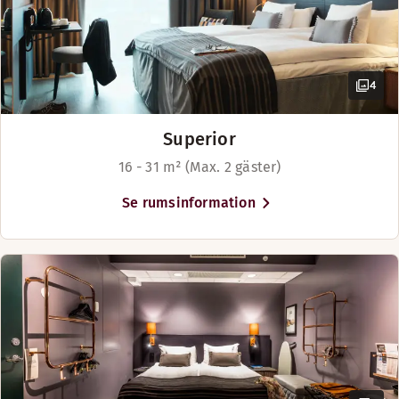
The Market
4
Superior
16 - 31 m² (Max. 2 gäster)
Se rumsinformation
Slå dig ned i vår moderna och urbana restaurang på Vasagata
Öppettider