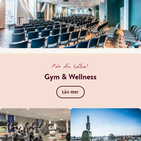
För din hälsa!
Lobbybar
Gym & Wellness
Läs mer