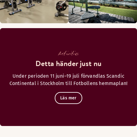
Ta en drink i vår sköna Lobbybar mitt i city. Perfekt för AW, 
Öppettider
Activities
BAR
Detta händer just nu
Måndag-Torsdag: 11:00-00:00
Under perioden 11 juni–19 juli förvandlas Scandic
Fredag-Lördag: 11:00-01:00
Continental i Stockholm till Fotbollens hemmaplan!
Söndag: 11:00-23:00
Läs mer