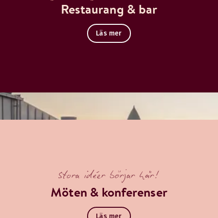
Restaurang & bar
Läs mer
Stora idéer börjar här!
Möten & konferenser
Läs mer