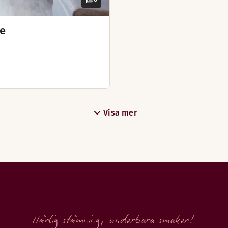
ee
+ år)
iga vinterkvällar. Njut av fin utsikt över Göteborg och Aveny
Visa mer
Härlig stämning, underbara smaker!