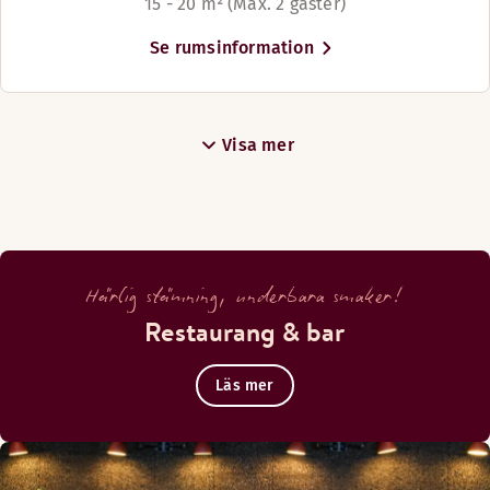
15 - 20 m² (Max. 2 gäster)
Se rumsinformation
Visa mer
Härlig stämning, underbara smaker!
Restaurang & bar
Läs mer