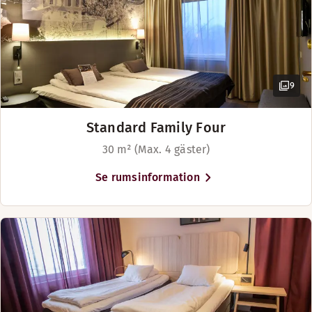
Till Malmö flygplats är det 25
minuter, kommer du med bil har
vi har 230 parkeringsplatser
9
Standard Family Four
30 m² (Max. 4 gäster)
Se rumsinformation