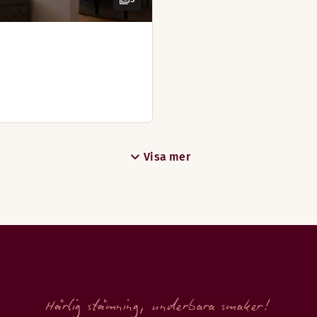
 öppettiderna justeras, vänligt kontakta hotellet för mer i
Visa mer
Härlig stämning, underbara smaker!