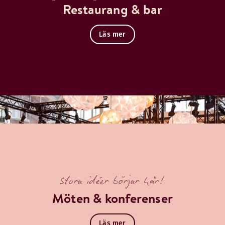
Restaurang & bar
Läs mer
Stora idéer börjar här!
Möten & konferenser
Läs mer