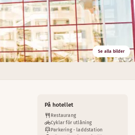
Se alla bilder
ch härliga drinkar för alla tillfällen.
tt om du ska ha fest med mingel, middag eller ett mindre möt
På hotellet
Restaurang
Cyklar för utlåning
Parkering - laddstation