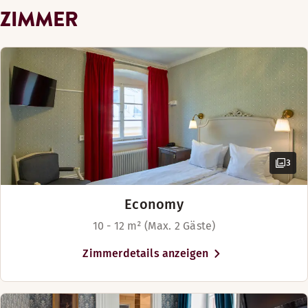
Bildhauers Carl Milles, ist ein absolutes
ZIMMER
Muss. Gröna Lund, das Vasa-Museum, das
Freilichtmuseum Skansen und das
Kindererlebnishaus Junibacken sind vom
Hotel aus bequem zu erreichen.
3
Economy
10 - 12 m² (Max. 2 Gäste)
Zimmerdetails anzeigen