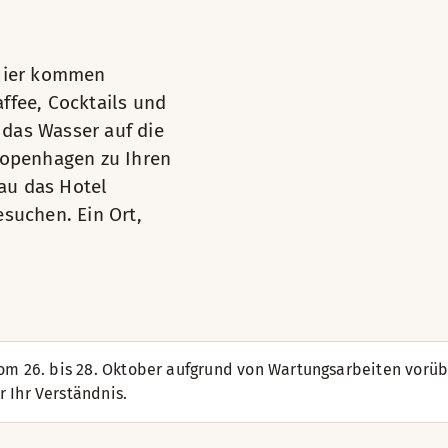
 Hier kommen
ffee, Cocktails und
das Wasser auf die
Kopenhagen zu Ihren
au das Hotel
esuchen. Ein Ort,
Mehr lesen
dzimmer ein, in denen Sie alles vorfinden, was Sie für eine
Badezimmer mit Dusche oder Bade
om 26. bis 28. Oktober aufgrund von Wartungsarbeiten vorübe
 Ihr Verständnis.
Sofa mit Tisch
Ausblick – Blick auf den Innenhof