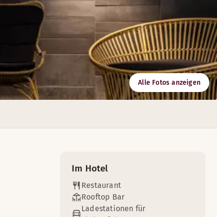
änglich.
Alle Fotos anzeigen
re nordisch inspirierte Gerichte aus aller Welt.
Sie selbst danach noch ein wenig hier bleiben und die Zeit
Im Hotel
Restaurant
Rooftop Bar
Ladestationen für