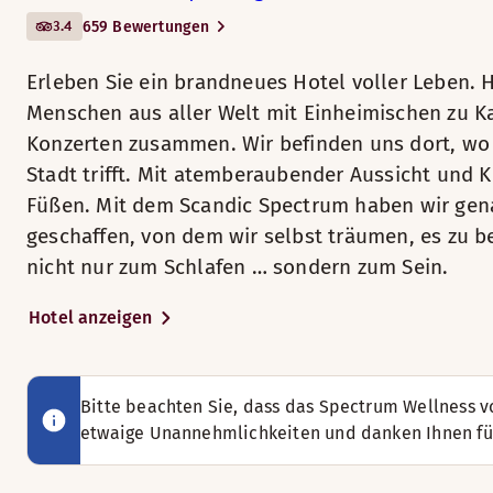
Kopenhagen zu Ihren Füßen. Mit
3.4
659 Bewertungen
dem Scandic Spectrum haben wir
Montag-Sonntag: 17:30-21:30
Fitnessraum
genau das Hotel geschaffen, von
Erleben Sie ein brandneues Hotel voller Leben.
dem wir selbst träumen, es zu
Menschen aus aller Welt mit Einheimischen zu Ka
BAR
besuchen. Ein Ort, nicht nur zum
Skybar
Konzerten zusammen. Wir befinden uns dort, wo 
Schlafen … sondern zum Sein.
Montag-Donnerstag: 16:00-22:30
Stadt trifft. Mit atemberaubender Aussicht und 
Freitag-Samstag: 16:00-00:00
Außenterrasse
Füßen. Mit dem Scandic Spectrum haben wir gen
Seinen Namen hat unser Hotel aus gutem
Sonntag: 16:00-22:30
geschaffen, von dem wir selbst träumen, es zu b
Grund: Im Scandic Spectrum ist jeder
nicht nur zum Schlafen … sondern zum Sein.
willkommen und wir decken das gesamte
Es sind Tagungsräume verfügbar.
Spektrum ab: Von der Kaffeebar im
Hotel anzeigen
Erdgeschoss bis zur Rooftop-Bar im 6.
Checken Sie in unsere geschmackvoll eingerichteten Standar
Rund um die Uhr geöffneter Scandic Shop
Stock. Von nordischer Steinofenpizza bis
Zimmerausstattung
zum leckeren Frühstück. Besuchen Sie
uns mit Ihrer oder Ihrem Liebsten für ein
Luftkühlung
Bitte beachten Sie, dass das Spectrum Wellness v
Gratis WLAN
Lobby-Bar
verlängertes Wochenende, mit Ihrer
etwaige Unannehmlichkeiten und danken Ihnen für
Pflegeprodukte
Familie für eine Städtereise oder mit
Gratis WLAN
Ihren Arbeitskollegen auf einen Drink.
Einkaufsmöglichkeiten