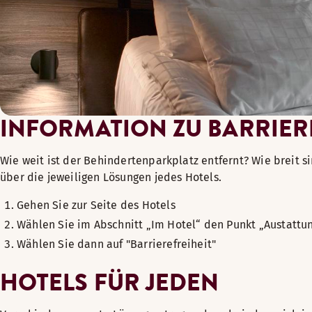
No allergenic garnishes are used on the buffet breakfast
Gluten- and lactose-free bread available upon request
Meeting rooms without carpets
...IF YOU HAVE IMPAIRED SIGHT
Guide dogs are always welcome free of charge at our hote
INFORMATION ZU BARRIERE
Braille hotel factsheets are available at the reception d
Wie weit ist der Behindertenparkplatz entfernt? Wie breit s
über die jeweiligen Lösungen jedes Hotels.
Gehen Sie zur Seite des Hotels
Wählen Sie im Abschnitt „Im Hotel“ den Punkt „Austatt
Wählen Sie dann auf "Barrierefreiheit"
HOTELS FÜR JEDEN