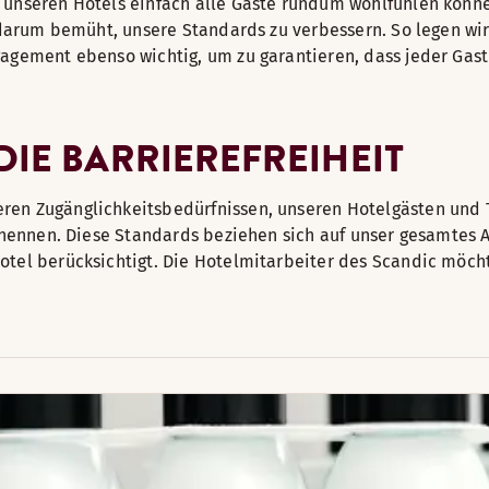
 unseren Hotels einfach alle Gäste rundum wohlfühlen könne
s darum bemüht, unsere Standards zu verbessern. So legen wi
gagement ebenso wichtig, um zu garantieren, dass jeder Gast
IE BARRIEREFREIHEIT
ren Zugänglichkeitsbedürfnissen, unseren Hotelgästen und 
“ nennen. Diese Standards beziehen sich auf unser gesamtes 
Hotel berücksichtigt. Die Hotelmitarbeiter des Scandic mö