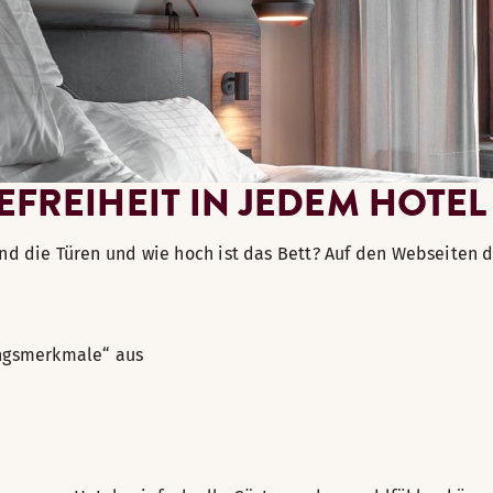
ls.
FREIHEIT IN JEDEM HOTEL
esk at our Swedish hotels
ind die Türen und wie hoch ist das Bett? Auf den Webseiten d
ungsmerkmale“ aus