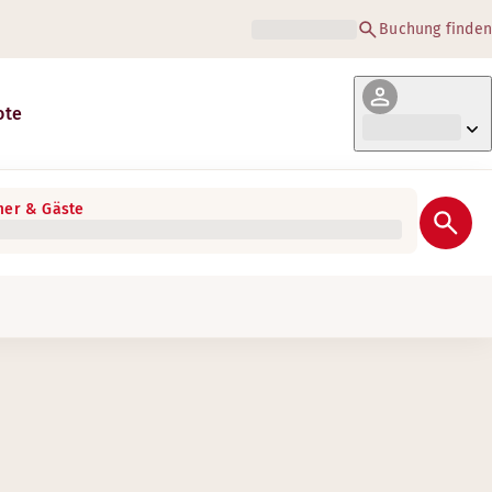
Buchung finden
ote
er & Gäste
n offer. As well as technical solutions and practical matter
ld be just as well designed as every other room, with smart 