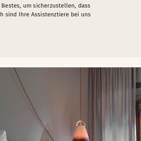
 Bestes, um sicherzustellen, dass
OTELS...
h sind Ihre Assistenztiere bei uns
 A vibrating fire alarm clock of course! This is just one of ou
TY
of Scandic hotels