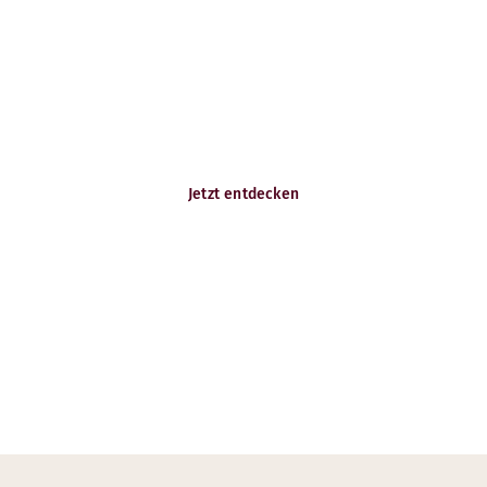
Willkommen!
Karriere bei Scandic
Entdecken Sie hier alle aktuellen Stellenangebote
und Karrieremöglichkeiten bei uns. Willkommen bei
Scandic!
Jetzt entdecken