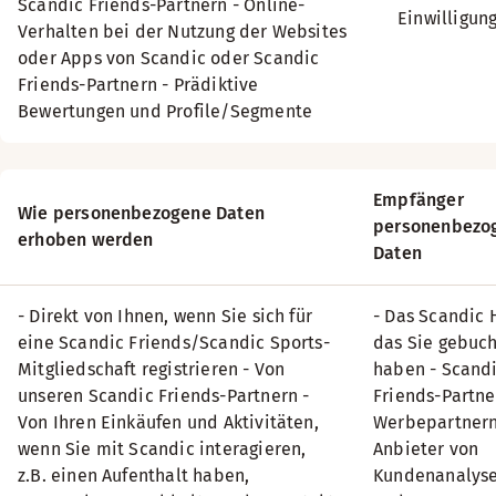
Scandic Friends-Partnern
- Online-
Einwilligung
Verhalten bei der Nutzung der Websites
oder Apps von Scandic oder Scandic
Friends-Partnern
- Prädiktive
Bewertungen und Profile/Segmente
Empfänger
Wie personenbezogene Daten
personenbezo
erhoben werden
Daten
- Direkt von Ihnen, wenn Sie sich für
- Das Scandic 
eine Scandic Friends/Scandic Sports-
das Sie gebuch
Mitgliedschaft registrieren
- Von
haben
- Scand
unseren Scandic Friends-Partnern
-
Friends-Partn
Von Ihren Einkäufen und Aktivitäten,
Werbepartner
wenn Sie mit Scandic interagieren,
Anbieter von
z.B. einen Aufenthalt haben,
Kundenanalys