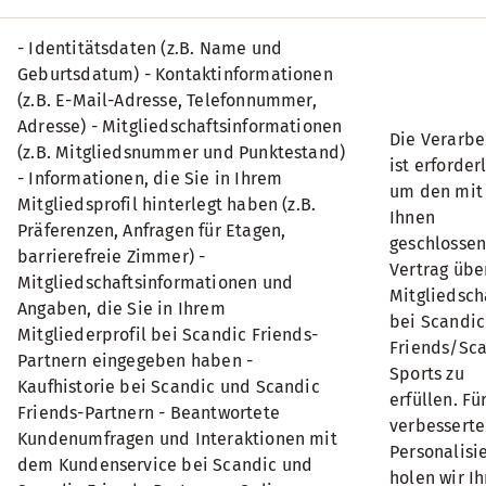
- Identitätsdaten (z.B. Name und
Geburtsdatum)
- Kontaktinformationen
(z.B. E-Mail-Adresse, Telefonnummer,
Adresse)
- Mitgliedschaftsinformationen
Die Verarbe
(z.B. Mitgliedsnummer und Punktestand)
ist erforderl
- Informationen, die Sie in Ihrem
um den mit
Mitgliedsprofil hinterlegt haben (z.B.
Ihnen
Präferenzen, Anfragen für Etagen,
geschlosse
barrierefreie Zimmer)
-
Vertrag übe
Mitgliedschaftsinformationen und
Mitgliedsch
Angaben, die Sie in Ihrem
bei Scandic
Mitgliederprofil bei Scandic Friends-
Friends/Sc
Partnern eingegeben haben
-
Sports zu
Kaufhistorie bei Scandic und Scandic
erfüllen.
Fü
Friends-Partnern
- Beantwortete
verbessert
Kundenumfragen und Interaktionen mit
Personalisi
dem Kundenservice bei Scandic und
holen wir Ih