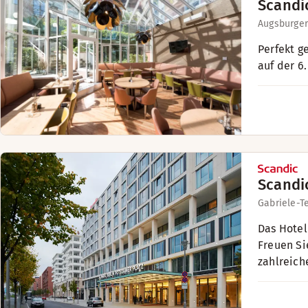
Scandi
Augsburger
Perfekt g
auf der 6
Scandi
Gabriele-T
Das Hotel
Freuen Si
zahlreich