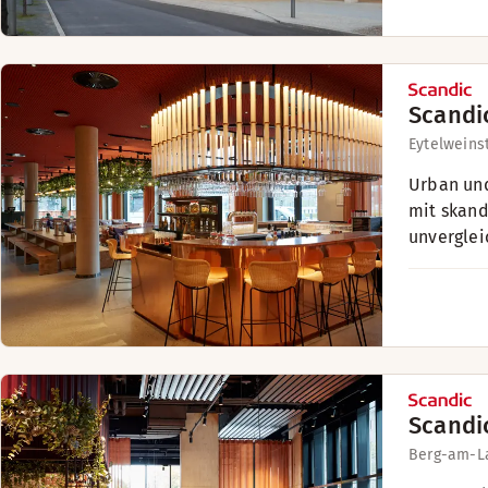
Scandi
Eytelweins
Urban und
mit skand
unverglei
Scandi
Berg-am-La