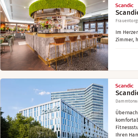
Scandi
Frauentorg
Im Herzen
Zimmer, h
Scandi
Dammtorwa
Übernacht
komfortab
Fitnessst
Ihren Ham