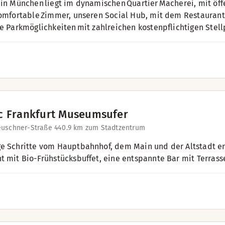
 in München liegt im dynamischen Quartier Macherei, mit öffe
komfortable Zimmer, unseren Social Hub, mit dem Restauran
he Parkmöglichkeiten mit zahlreichen kostenpflichtigen Stellp
c Frankfurt Museumsufer
uschner-Straße 44
0.9 km zum Stadtzentrum
e Schritte vom Hauptbahnhof, dem Main und der Altstadt ent
t mit Bio-Frühstücksbuffet, eine entspannte Bar mit Terrass