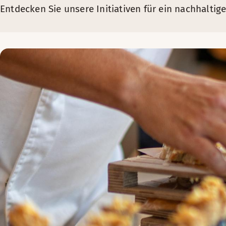
Das vollständige Menü, bestehend aus 6 Gerichten, wird als 
Niedrigfließende Toiletten, spezielle Duschköpfe und 
Entdecken Sie unsere Initiativen für ein nachhalti
Kinder in Schweden, Norwegen, Dänemark und Finnland
Automatische Dosierung von Reinigungsmitteln, um nie e
Das Menü und die sechs Gerichte wurden auf der Grundlage v
90% unserer Reinigungs-, Geschirrspül- und Waschmitte
Obwohl alle unsere Hotels für Familien großartig sind, gibt 
Völlig chemiefreie Reinigungsmethoden mit Dampf und Mi
Wir messen unseren Wasserverbrauch
Seit 1996 messen wir den Wasserverbrauch in all unseren Hot
Intelligentes Trinkwasser ohne Transport
Früher haben wir fast 4 Millionen Wasserflaschen in unsere 