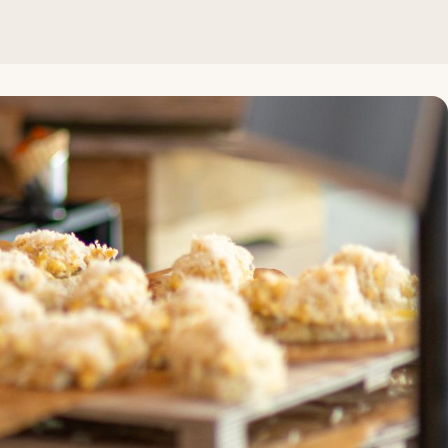
 den meisten unserer Hotels während des Sommers und zu ausg
hlten Gerichte sind die Lieblingsgerichte der Kinder und en
und während
ler. Zum Beispiel nutzen viele unserer Geschirrspüler das
auchte jeder Gast 240 Liter Wasser pro Tag. Heute liegt die
chhaltig. Deshalb investieren wir jetzt in das beste verfügb