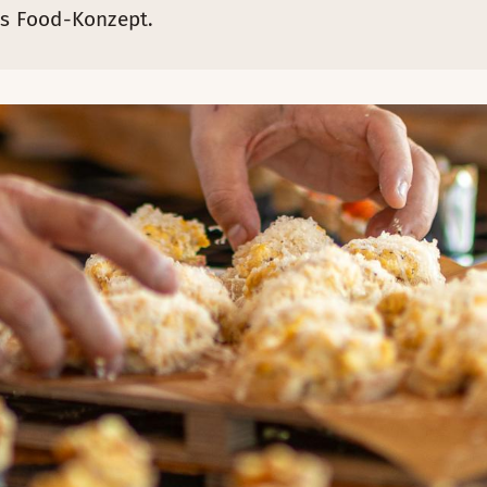
Buffet oder als Gericht (je nach Hotel) serviert und ist in
Waschbecken mit Sensoren an den Wasserhähnen
ges Food-Konzept.
inen Tropfen unnötig zu verwenden
on Interviews mit Eltern und Kindern erstellt. Die ausgewä
l sind mit dem Umweltzeichen ausgezeichnet
es einige Hotels, die sich stärker auf Kinder konzentrieren 
krofasertüchern Effiziente Waschmaschinen und Geschirrspü
els, einmal im Monat. Als wir mit dem Messen begannen, verbr
Hotels transportiert. Jedes Jahr! Natürlich ist das nicht na