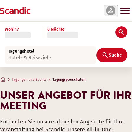
Wohin?
0 Nächte
Was beinhaltet unsere Ganztagspauscha
Tagungshotel
Suche
Buchbar ab einer Gruppengröße von 10 Personen:
Hotels & Reiseziele
Geeigneter Haupttagungsraum
Unlimitiertes Scandic Wasser (medium & still) im Haup
Tagungen und Events
Tagungspauschalen
Mittagessen: Lunch Chefs Choice inkl. Scandic Wasser & S
UNSER ANGEBOT FÜR IHR
Kaffeepause(n) inkl. BIO-Kaffee, Tee & Kaffeespezialitä
MEETING
WLAN Scandic Easy (ca. 10 Mbit pro Gerät)
Standardtechnik (Beamer, Leinwand, 1 Flipchart, 1 Pinnw
Durchgängig Scanergizer Bar (Nüsse, Süßigkeiten, Obst, F
Entdecken Sie unsere aktuellen Angebote für Ihre
Veranstaltung bei Scandic. Unsere All-in-One-