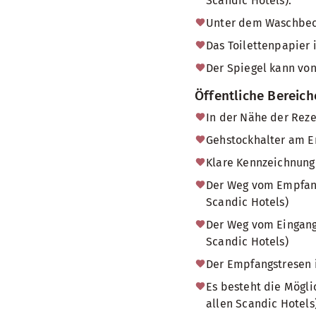
Scandic Hotels).
Unter dem Waschbecke
Das Toilettenpapier 
Der Spiegel kann von
Öffentliche Bereic
In der Nähe der Reze
Gehstockhalter am Em
Klare Kennzeichnung 
Der Weg vom Empfang 
Scandic Hotels)
Der Weg vom Eingang 
Scandic Hotels)
Der Empfangstresen i
Es besteht die Mögl
allen Scandic Hotels)