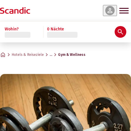
Wohin?
0 Nächte
Hotels & Reiseziele
…
Gym & Wellness