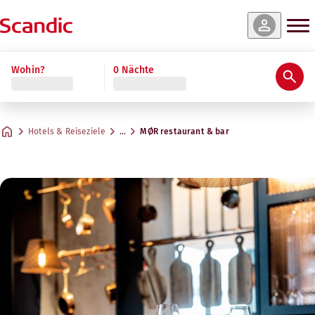
Wohin?
0 Nächte
Hotels & Reiseziele
…
MØR restaurant & bar