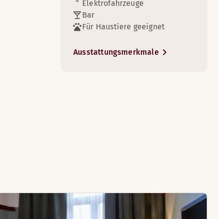
Elektrofahrzeuge
Bar
n Sie sich anschließend einfach einen freien Platz und geni
Für Haustiere geeignet
Ausstattungsmerkmale
6
5
en müssen, steht ein Schreibtisch zur Verfügung.
chen Sie es sich bei einem guten Film im Bett bequem.