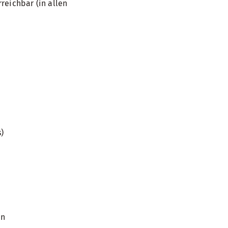
reichbar (in allen
s)
en