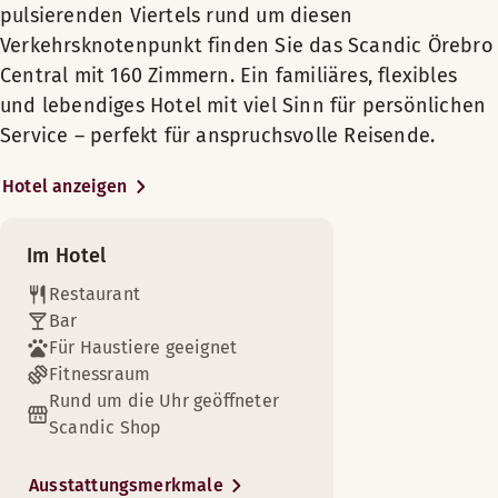
in einem Sessel aus extraweichem
pulsierenden Viertels rund um diesen
Wäschereidienst
Tarnsjo-Leder in der ruhigen Atmosphäre
Verkehrsknotenpunkt finden Sie das Scandic Örebro
der prachtvollen Lobby des Hotels
Genießen Sie eine warme Dusche und erholen Sie sich von ei
Central mit 160 Zimmern. Ein familiäres, flexibles
ausruhen. Klappen Sie in Ihrem
und lebendiges Hotel mit viel Sinn für persönlichen
Zimmerausstattung
Hotelzimmer den Laptop auf, um Ihre
Service – perfekt für anspruchsvolle Reisende.
Arbeit fortzusetzen, oder genießen Sie
Badezimmer mit Dusche
einfach einen Moment der Entspannung.
Kosmetikspiegel
Hotel anzeigen
Pflegeprodukte
Eine moderne Note verbindet sich mit
Unsere klassischen Superior Zimmer bieten zusätzlichen Pl
Gratis WLAN
Kontinuität und persönlicher Atmosphäre
Im Hotel
Zimmerausstattung
Safe
zu dem Bild eines authentischen und
Willkommen zu unserem leckeren Frühstücksbuffet!
Restaurant
intimen Hotels, das seine Gäste einlädt,
Luftkühlung
Badezimmer mit Dusche
Bar
Öffnungszeiten
alte und neue Freunde aus dem ganzen
Fernseher
Kosmetikspiegel
Für Haustiere geeignet
Land zu treffen. Die Lobby ist wie ein
Bügeleisen und Bügelbrett
Pflegeprodukte
Fitnessraum
FRÜHSTÜCK
großes Wohnzimmer gestaltet, durch
Schreibtisch mit Stuhl
Gratis WLAN
Rund um die Uhr geöffneter
grüne Pflanzenvorhänge unterteilt und
Montag-Freitag: 06:00-10:00
Haartrockner
Scandic Shop
Safe
überall findet man weiche Sessel und
Samstag-Sonntag: 07:00-11:00
Luftkühlung
bequeme Sitzgelegenheiten, die zum
Betten-Optionen
Ausstattungsmerkmale
Arbeiten oder Entspannen einladen.
Fernseher
Abwechselnde Öffnungszeiten (Summer times 22/6-9/8)