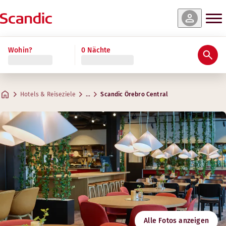
e & Verfügbarkeit
e & Verfügbarkeit
e & Verfügbarkeit
e & Verfügbarkeit
Wohin?
0 Nächte
Bewertungen & Rezensionen
Ausstattung
Über das Hotel
Gym & Wellness
Restaurant und Bar
Standard Family Four
Superior Family
Standard
Superior
Praktische Informationen
Gym
Max. 4 Gäste
Max. 4 Gäste
Max. 2 Gäste
Max. 2 Gäste
.
.
.
.
19-20 m²
26-28 m²
21-22 m²
26-28 m²
Matbaren
Hotels & Reiseziele
…
Scandic Örebro Central
Parken
Öffnungszeiten
Adresse
Wegbeschreibung
Östra Bangatan 9
Google Maps
Örebro
Montag-Freitag: Immer geöffnet
Frühstück
Samstag-Sonntag: Immer geöffnet
Kontaktieren Sie uns:
+46 19 7674500
Check-in/Check-out
E-Mail
orebrocentral@scandichotels.com
Barrierefreiheit
Nordic Swan Ecolabel
Alle Fotos anzeigen
3055 0519