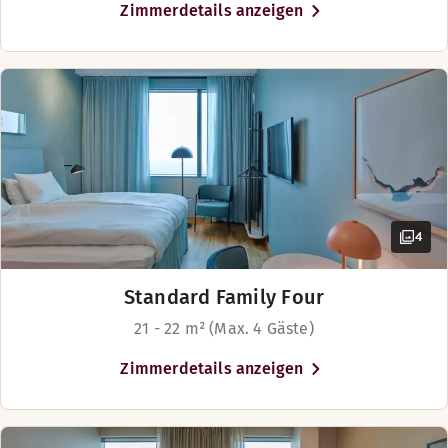
Zimmerdetails anzeigen
Betten-Optionen
auf natürliche Weise mit Stockholm,
Betten-Optionen
Nach Verfügbarkeit
Göteborg und Oslo. Nur einen Steinwurf
Nach Verfügbarkeit
weiter südlich fließt der glitzernde Fluss
Betten für bis zu 4 Personen
Svartan vorbei und wirft schimmernde
Betten für bis zu 4 Personen
Spiegelungen auf die eleganten Fassaden
des Hotels. Das Hotel liegt in der Nähe
des Hauptbahnhofs Örebro. Auch
beliebte Einkaufsmöglichkeiten und
Sehenswürdigkeiten befinden sich ganz
4
in der Nähe.
Standard Family Four
21 - 22 m² (Max. 4 Gäste)
Zimmerdetails anzeigen