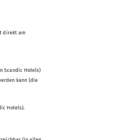
t direkt am
n Scandic Hotels)
 werden kann (die
ic Hotels).
reichbar (in allen