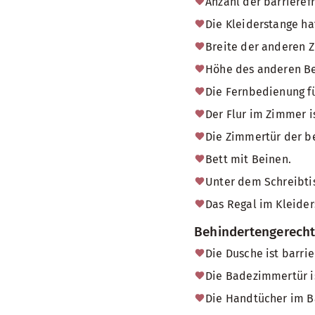
Anzahl der barrieref
Die Kleiderstange ha
Breite der anderen 
Höhe des anderen Be
Die Fernbedienung fü
Der Flur im Zimmer i
Die Zimmertür der b
Bett mit Beinen.
Unter dem Schreibtis
Das Regal im Kleider
Behindertengerech
Die Dusche ist barrie
Die Badezimmertür i
Die Handtücher im Ba