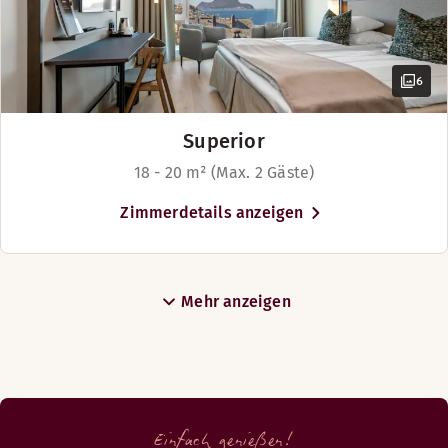
Brasserie Normandie
6
Superior
18 - 20 m² (Max. 2 Gäste)
Zimmerdetails anzeigen
Mehr anzeigen
Die Brasserie Normandie befindet sich im zweiten Stock un
Öffnungszeiten
Einfach genießen!
ABENDESSEN