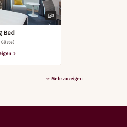
3
rer Familie oder Freunden reichlich Platz und Komfort. Ein
g Bed
 Gäste)
eigen
Mehr anzeigen
bar)