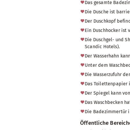
Das gesamte Badezimm
Die Dusche ist barrie
Der Duschkopf befind
Ein Duschhocker ist 
Die Duschgel- und Sh
Scandic Hotels).
Der Wasserhahn kann
Unter dem Waschbecke
Die Wasserzufuhr der
Das Toilettenpapier 
Der Spiegel kann von
Das Waschbecken hat
Die Badezimmertür i
Öffentliche Bereic