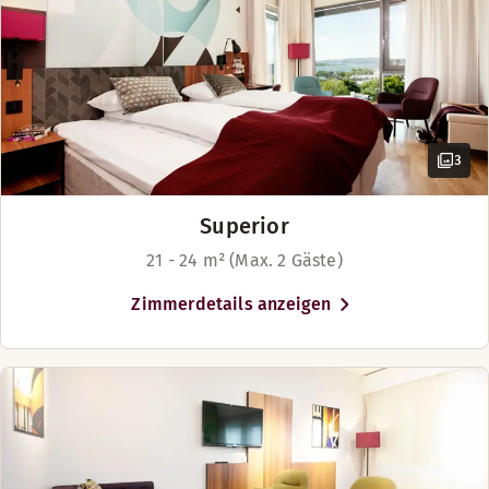
Nach Verfügbarkeit
Twin Betten (180 cm)
3
Superior
21 - 24 m² (Max. 2 Gäste)
Zimmerdetails anzeigen