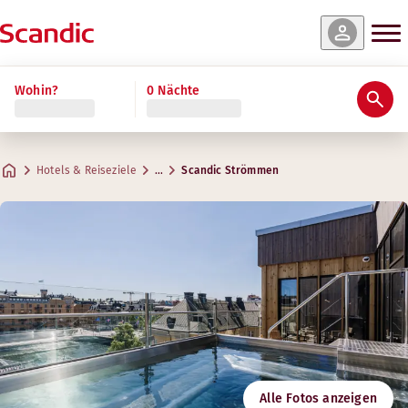
e & Verfügbarkeit
e & Verfügbarkeit
e & Verfügbarkeit
e & Verfügbarkeit
e & Verfügbarkeit
e & Verfügbarkeit
e & Verfügbarkeit
Wohin?
0 Nächte
Bewertungen & Rezensionen
Ausstattung
Über das Hotel
Gym & Wellness
Restaurant und Bar
Standard Single
Standard Family Four
Junior Suite
Master Suite
Superior
Standard
Cabin (keine Fenster)
Praktische Informationen
Max. 1 Gast
Max. 4 Gäste
Max. 5 Gäste
Max. 5 Gäste
Max. 4 Gäste
Max. 2 Gäste
Max. 1 Gast
.
.
7-11 m²
7-11 m²
.
.
.
.
.
50-55 m²
50-60 m²
11-17 m²
20-21 m²
20-22 m²
Tegel
Hotels & Reiseziele
…
Scandic Strömmen
Parken
Adresse
Wegbeschreibung
Slottsgatan 99
Google Maps
Norrköping
Frühstück
Kontaktieren Sie uns:
Folgen Sie uns
+46 11 4955200
Check-in/Check-out
E-Mail
strommen@scandichotels.com
Barrierefreiheit
Gym
Nordic Swan Ecolabel
Alle Fotos anzeigen
3055 0235
Öffnungszeiten