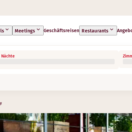
Geschäftsreisen
Angeb
ls
Meetings
Restaurants
 Nächte
Zimm
ty
s Frühstücksbuffet für einen guten Start in den Tag.