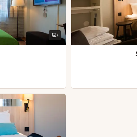
Nichtraucher
Ausblick – Blick auf die Straße (in ein
Haartrockner
Fernseher
Bügeleisen und Bügelbrett
Ausblick – Blick auf die Straße
Haartrockner
Pflegeprodukte
Bügeleisen und Bügelbrett (in
2
Schreibtisch mit Stuhl
Haartrockner
ervieren