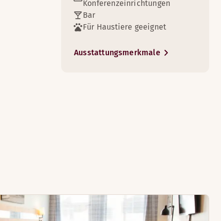
Konferenzeinrichtungen
Bar
Für Haustiere geeignet
Ausstattungsmerkmale
5
2
agsüber entspannen können.
 Sie sich zur Nachtruhe begeben.
2
n Zimmern verfügbar)
gbar)
Schlafen ist, genießen Sie eine geruhsame Nacht!
)
rn verfügbar)
en Zimmern verfügbar)