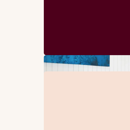
Queen-size Bett (160–180 cm)
Twin Betten (90–180 cm)