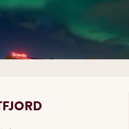
s Frühstücksbuffet mit einer großen Auswahl an Speisen.
TFJORD