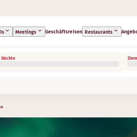
Geschäftsreisen
Angeb
ls
Meetings
Restaurants
 Nächte
Zimm
en