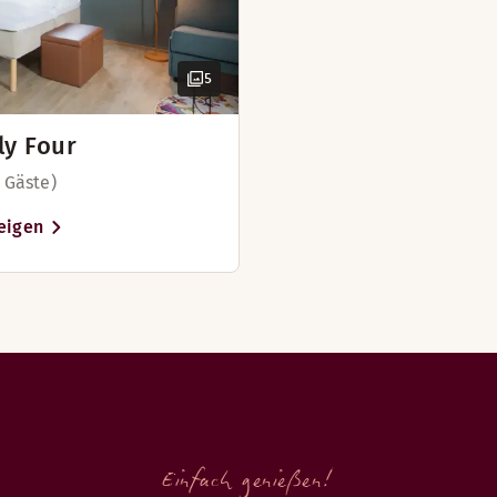
ckziehen und in einem bequemen Bett entspannen zu können. 
5
ly Four
 Gäste)
eigen
)
bar)
Einfach genießen!